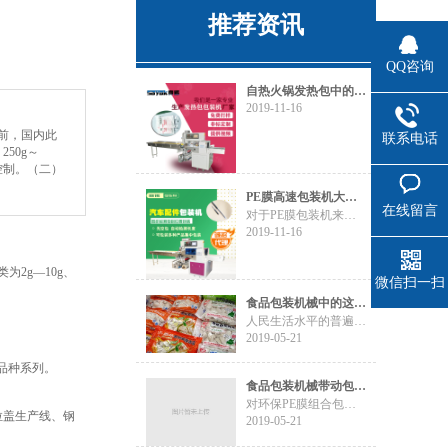
推荐资讯
QQ咨询
自热火锅发热包中的这几类需求强烈
2019-11-16
前，国内此
联系电话
250g～
环控制。（二）
PE膜高速包装机大批量生产
在线留言
对于PE膜包装机来讲赛诺从研发到设备完成正式投入使用也是经过无数的漫长的经历。依稀记得佛山本地名企李总带上他的五金产品来...
2019-11-16
2g—10g、
微信扫一扫
食品包装机械中的这几类需求强烈
人民生活水平的普遍提高，人们对食品的包装要求也越来越高，从而拉动了包装机械市场的发展。目前，市场上需求旺盛的食品包装机械...
2019-05-21
品种系列。
食品包装机械带动包装新革命
对环保PE膜组合包装大体总结出以下几点好处：一是充分利用了包装材料的可伸缩性，把被包装物紧紧的“裹”住使其成为一体，避免...
拉盖生产线、钢
2019-05-21